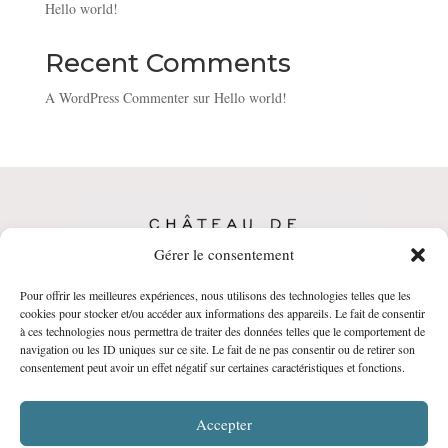
Hello world!
Recent Comments
A WordPress Commenter
sur
Hello world!
Gérer le consentement
Pour offrir les meilleures expériences, nous utilisons des technologies telles que les
CGV
•
Politique de Confidentialité
•
Mentions
cookies pour stocker et/ou accéder aux informations des appareils. Le fait de consentir
à ces technologies nous permettra de traiter des données telles que le comportement de
légales
navigation ou les ID uniques sur ce site. Le fait de ne pas consentir ou de retirer son
© Château de Malmont • Réalisation :
agencebalthazar.fr
consentement peut avoir un effet négatif sur certaines caractéristiques et fonctions.
Accepter