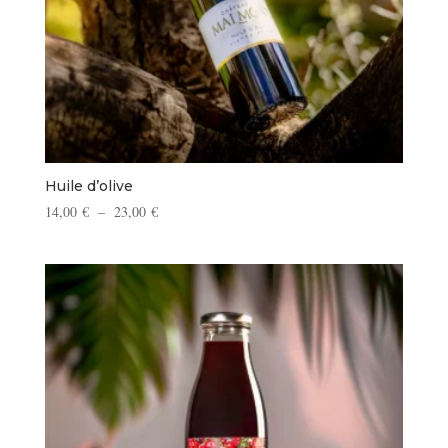
Huile d’olive
Plage
14,00
€
–
23,00
€
de
prix :
14,00 €
à
23,00 €