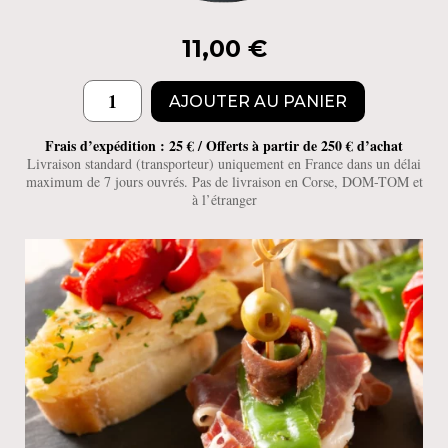
11,00
€
quantité
AJOUTER AU PANIER
de
Dolce
Frais d’expédition : 25 € / Offerts à partir de 250 € d’achat
Vita
Livraison standard (transporteur) uniquement en France dans un délai
maximum de 7 jours ouvrés. Pas de livraison en Corse, DOM-TOM et
Rouge
à l’étranger