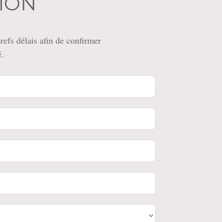
ION
efs délais afin de confirmer
é.