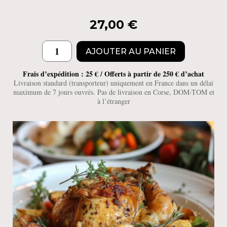
27,00
€
quantité
AJOUTER AU PANIER
de
Audaces
Frais d’expédition : 25 € / Offerts à partir de 250 € d’achat
Rouge
Livraison standard (transporteur) uniquement en France dans un délai
maximum de 7 jours ouvrés. Pas de livraison en Corse, DOM-TOM et
à l’étranger