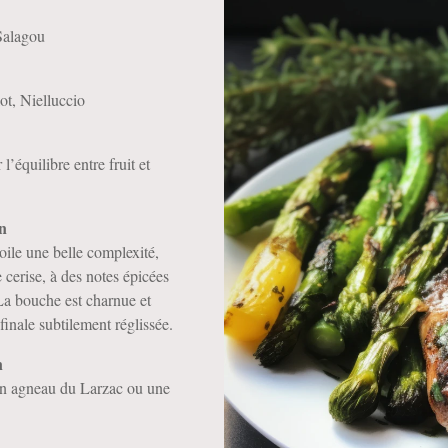
Salagou
t, Nielluccio
l’équilibre entre fruit et
on
oile une belle complexité,
cerise, à des notes épicées
La bouche est charnue et
finale subtilement réglissée.
n
 un agneau du Larzac ou une
.