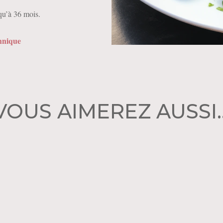
qu’à 36 mois.
chnique
VOUS AIMEREZ AUSSI