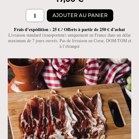
quantité
AJOUTER AU PANIER
de
Les
Frais d’expédition : 25 € / Offerts à partir de 250 € d’achat
jardins
Livraison standard (transporteur) uniquement en France dans un délai
maximum de 7 jours ouvrés. Pas de livraison en Corse, DOM-TOM et
le
à l’étranger
Malmont
(BIB
rouge
300
cl)