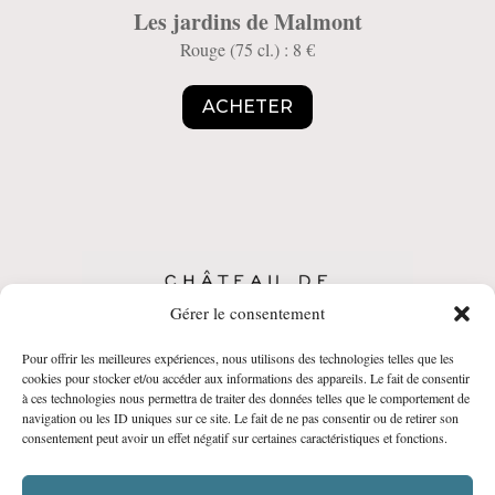
Les jardins de Malmont
Rouge (75 cl.) : 8 €
ACHETER
Gérer le consentement
Pour offrir les meilleures expériences, nous utilisons des technologies telles que les
CGV
•
Politique de Confidentialité
•
Mentions
cookies pour stocker et/ou accéder aux informations des appareils. Le fait de consentir
à ces technologies nous permettra de traiter des données telles que le comportement de
légales
navigation ou les ID uniques sur ce site. Le fait de ne pas consentir ou de retirer son
© Château de Malmont • Réalisation :
agencebalthazar.fr
consentement peut avoir un effet négatif sur certaines caractéristiques et fonctions.