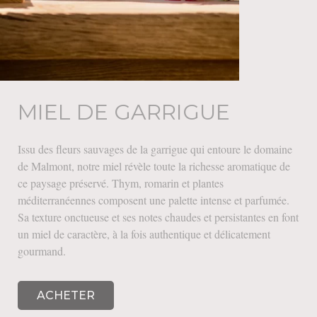
MIEL DE GARRIGUE
Issu des fleurs sauvages de la garrigue qui entoure le domaine
de Malmont, notre miel révèle toute la richesse aromatique de
ce paysage préservé. Thym, romarin et plantes
méditerranéennes composent une palette intense et parfumée.
Sa texture onctueuse et ses notes chaudes et persistantes en font
un miel de caractère, à la fois authentique et délicatement
gourmand.
ACHETER