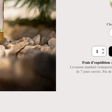
Cho
quantité
de
Miel
Frais d’expédition :
de
Livraison standard (transpor
de 7 jours ouvrés. Pas d
Garrigue