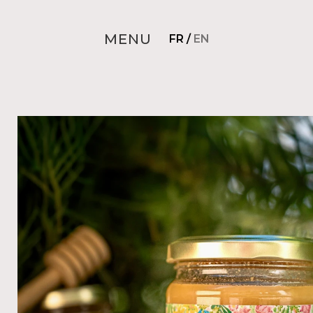
MENU
FR
/
EN