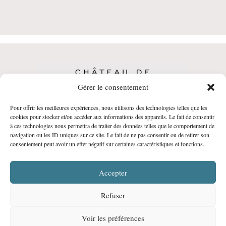
Gérer le consentement
Pour offrir les meilleures expériences, nous utilisons des technologies telles que les
CGV
•
Politique de Confidentialité
•
Mentions
cookies pour stocker et/ou accéder aux informations des appareils. Le fait de consentir
à ces technologies nous permettra de traiter des données telles que le comportement de
légales
navigation ou les ID uniques sur ce site. Le fait de ne pas consentir ou de retirer son
© Château de Malmont • Réalisation :
agencebalthazar.fr
consentement peut avoir un effet négatif sur certaines caractéristiques et fonctions.
Accepter
Refuser
Voir les préférences