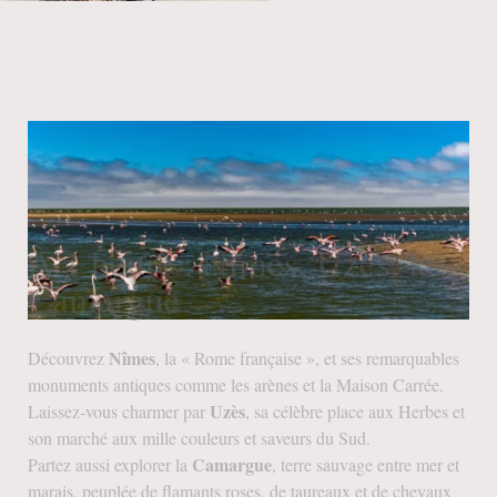
À 1 heure ; Nîmes, Uzès, la
Camargue
Nîmes
Découvrez
, la « Rome française », et ses remarquables
monuments antiques comme les arènes et la Maison Carrée.
Uzès
Laissez-vous charmer par
, sa célèbre place aux Herbes et
son marché aux mille couleurs et saveurs du Sud.
Camargue
Partez aussi explorer la
, terre sauvage entre mer et
marais, peuplée de flamants roses, de taureaux et de chevaux